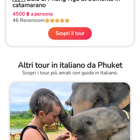
catamarano
4500 ฿ a persona
46 Recensioni





Scopri il tour
Altri tour in italiano da Phuket
Scopri i tour più amati con guida in italiano.