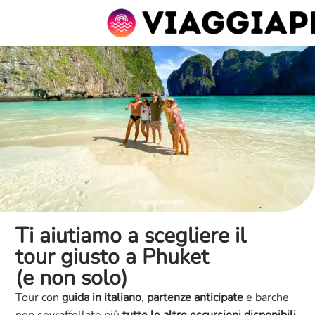
Ti aiutiamo a scegliere il
tour giusto a Phuket
(e non solo)
Tour con
guida in italiano
,
partenze anticipate
e barche
non sovraffollate più
tutte le altre escursioni disponibili
,