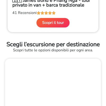
🇮🇹 James Bond e Phang Nga - tour
privato in van + barca tradizionale
41 Recensioni





Scopri il tour
Scegli l’escursione per destinazione
Scopri tutte le opzioni disponibili per ogni area.