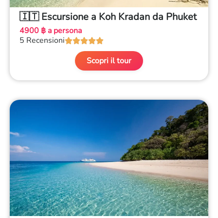
🇮🇹 Escursione a Koh Kradan da Phuket
4900 ฿ a persona
5 Recensioni





Scopri il tour