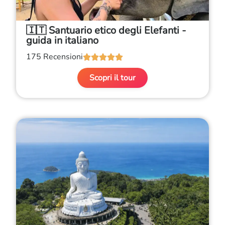
🇮🇹 Santuario etico degli Elefanti -
guida in italiano
175 Recensioni





Scopri il tour