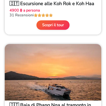
🇮🇹 Escursione alle Koh Rok e Koh Haa
4900 ฿ a persona
31 Recensioni





Scopri il tour
🇮🇹 Baia di Phang Nga al tramonto in