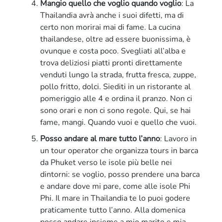
Mangio quello che voglio quando voglio
: La
Thailandia avrà anche i suoi difetti, ma di
certo non morirai mai di fame. La cucina
thailandese, oltre ad essere buonissima, è
ovunque e costa poco. Svegliati all’alba e
trova deliziosi piatti pronti direttamente
venduti lungo la strada, frutta fresca, zuppe,
pollo fritto, dolci. Siediti in un ristorante al
pomeriggio alle 4 e ordina il pranzo. Non ci
sono orari e non ci sono regole. Qui, se hai
fame, mangi. Quando vuoi e quello che vuoi.
Posso andare al mare tutto l’anno
: Lavoro in
un tour operator che organizza tours in barca
da Phuket verso le isole più belle nei
dintorni: se voglio, posso prendere una barca
e andare dove mi pare, come alle isole Phi
Phi. Il mare in Thailandia te lo puoi godere
praticamente tutto l’anno. Alla domenica
posso andare insieme a mio marito e mia