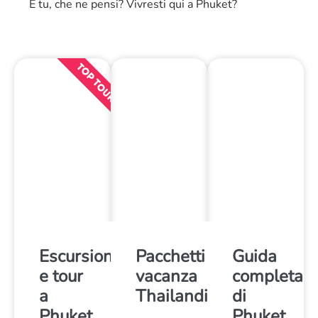
E tu, che ne pensi? Vivresti qui a Phuket?
TOP TOUR
Escursioni
Pacchetti
Guida
e tour
vacanza
completa
a
Thailandia
di
Phuket
Phuket