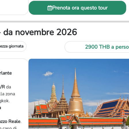
Prenota ora questo tour
e - da novembre 2026
ezza giornata
2900 THB a perso
rlante
A/R
da
lla zona
gkok.
a
azzo Reale
.
n caso di