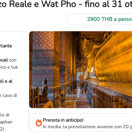
o Reale e Wat Pho - fino al 31 
2900 THB a perso
rlante
cali
con
ico e tuk
li e al
n caso di
o di
Prenota in anticipo!
Saphan
In media, la prenotazione avviene con 20 gi
2)