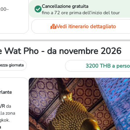
Cancellazione gratuita
8:00–
fino a 72 ore prima dell'inizio del tour
Vedi itinerario dettagliato
e e Wat Pho - da novembre 2026
ezza giornata
3200 THB a perso
rlante
A/R
da
lla zona
gkok.
a