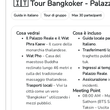
🇮🇹 Tour Bangkoker - Palazz
Guida in italiano
Tour di gruppo
Max 30 partecipanti
Cosa vedrai
Cosa è incluso
Il Palazzo Reale e il Wat
Guida locale pa
Phra Kaew
– Il cuore della
Italiano
.
monarchia thailandese.
Trasferimenti lo
Wat Pho
– Casa del
traghetto pubbl
maestoso Buddha
tuk.
reclinato lungo 46 metri e
Ingressi ai temp
culla del tradizionale
Palazzo Reale
.
massaggio thailandese.
Assicurazione
i
Trasporti locali
– Vivi la
incidenti.
Meeting Point
città come un vero
08:00 AM – Mol
“Bangkoker” utilizzando i
Sathorn (BTS 
mezzi pubblici.
Taksin – Uscita 