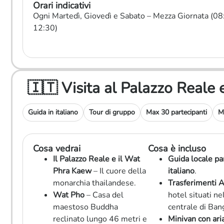
Orari indicativi
Ogni Martedì, Giovedì e Sabato – Mezza Giornata (0
12:30)
🇮🇹 Visita al Palazzo Real
Guida in italiano
Tour di gruppo
Max 30 partecipanti
M
Cosa vedrai
Cosa è incluso
Il Palazzo Reale e il Wat
Guida locale pa
Phra Kaew
– Il cuore della
italiano
.
monarchia thailandese.
Trasferimenti 
Wat Pho
– Casa del
hotel situati ne
maestoso Buddha
centrale di Ban
reclinato lungo 46 metri e
Minivan con ari