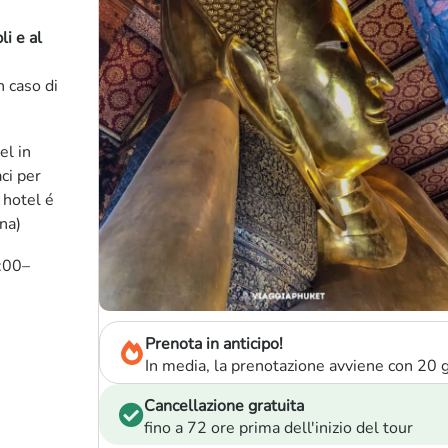
li e al
n caso di
el in
ci per
 hotel é
na)
3:00–
Prenota in anticipo!
In media, la prenotazione avviene con 20 gi
Cancellazione gratuita
fino a 72 ore prima dell'inizio del tour