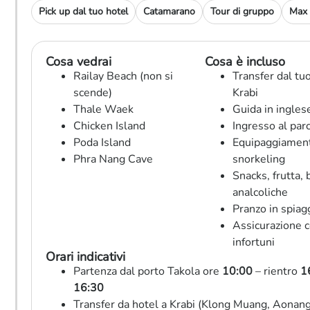
Pick up dal tuo hotel
Catamarano
Tour di gruppo
Max 
Cosa vedrai
Cosa è incluso
Railay Beach (non si
Transfer dal tuo
scende)
Krabi
Thale Waek
Guida in ingles
Chicken Island
Ingresso al par
Poda Island
Equipaggiamen
Phra Nang Cave
snorkeling
Snacks, frutta, 
analcoliche
Pranzo in spiag
Assicurazione 
infortuni
Orari indicativi
Partenza dal porto Takola ore
10:00
– rientro
1
16:30
Transfer da hotel a Krabi (Klong Muang, Aonang