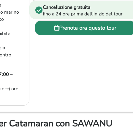
e
Cancellazione gratuita
co marino
fino a 24 ore prima dell'inizio del tour
to
Prenota ora questo tour
bibite
gia
contro
7:00 –
 ecc) ore
Power Catamaran con SAWANU