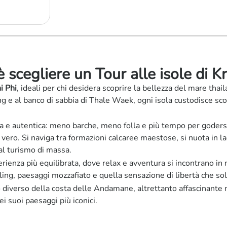
 scegliere un Tour alle isole di K
i Phi
, ideali per chi desidera scoprire la bellezza del mare thai
ng e al banco di sabbia di Thale Waek, ogni isola custodisce scor
lla e autentica: meno barche, meno folla e più tempo per goders
 vero. Si naviga tra formazioni calcaree maestose, si nuota in 
al turismo di massa.
erienza più equilibrata, dove relax e avventura si incontrano in
ling, paesaggi mozzafiato e quella sensazione di libertà che sol
ato diverso della costa delle Andamane, altrettanto affascinante
ei suoi paesaggi più iconici.