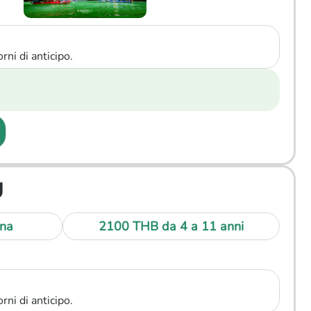
rni di anticipo.
U
na
2100 THB
da 4 a 11 anni
rni di anticipo.