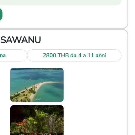
on SAWANU
na
2800 THB
da 4 a 11 anni