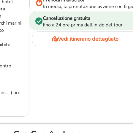
Prenota in anticipo!
o hotel
In media, la prenotazione avviene con 6 gio
era
o
Cancellazione gratuita
rchi marini
fino a 24 ore prima dell'inizio del tour
to
Vedi itinerario dettagliato
bibite
contro
 ecc…) ore