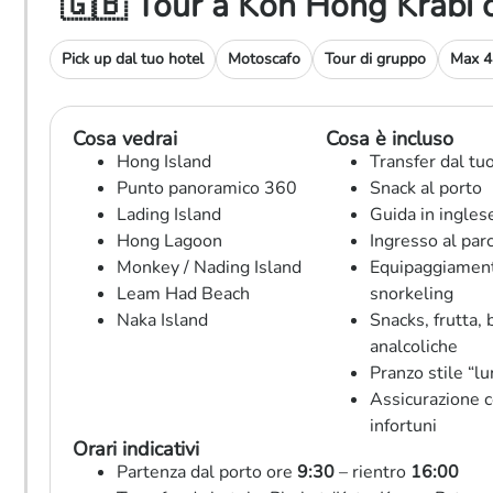
🇬🇧 Tour a Koh Hong Krabi
Pick up dal tuo hotel
Motoscafo
Tour di gruppo
Max 45
Cosa vedrai
Cosa è incluso
Hong Island
Transfer dal tu
Punto panoramico 360
Snack al porto
Lading Island
Guida in ingles
Hong Lagoon
Ingresso al par
Monkey / Nading Island
Equipaggiamen
Leam Had Beach
snorkeling
Naka Island
Snacks, frutta, 
analcoliche
Pranzo stile “l
Assicurazione 
infortuni
Orari indicativi
Partenza dal porto ore
9:30
– rientro
16:00