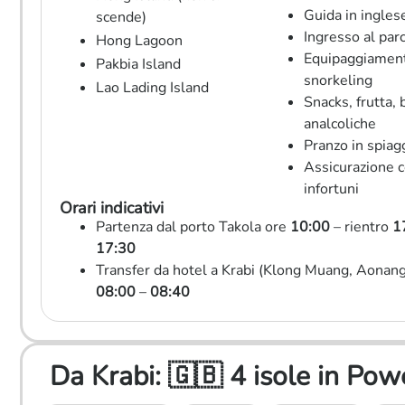
Guida in ingles
scende)
Ingresso al par
Hong Lagoon
Equipaggiamen
Pakbia Island
snorkeling
Lao Lading Island
Snacks, frutta, 
analcoliche
Pranzo in spiag
Assicurazione 
infortuni
Orari indicativi
Partenza dal porto Takola ore
10:00
– rientro
1
17:30
Transfer da hotel a Krabi (Klong Muang, Aonang
08:00
–
08:40
Da Krabi: 🇬🇧 4 isole in 