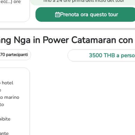
fino a 24 ore prima dell'inizio del tour
 ecc…) ore
Prenota ora questo tour
Phang Nga in Power Catamaran c
70 partecipanti
3500 THB
a perso
o hotel
e
co marino
to
bibite
rante