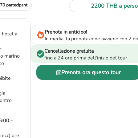
70 partecipanti
2200 THB
a perso
Prenota in anticipo!
 hotel a
In media, la prenotazione avviene con 2 gio
e
Cancellazione gratuita
co marino
fino a 24 ore prima dell'inizio del tour
to
Prenota ora questo tour
bibite
gia
contro
6:00 –
 ecc) ore