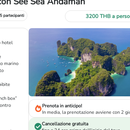
 con See Sea Andaman
 partecipanti
3200 THB
a perso
o hotel
e
co marino
to
bibite
unch box”
contro
Prenota in anticipo!
In media, la prenotazione avviene con 2 gio
Cancellazione gratuita