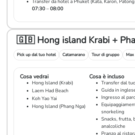
Transfer da hotel a Phuket (Kata, Karon, Patong
07:30
–
08:00
🇬🇧 Hong island Krabi + 
Pick up dal tuo hotel
Catamarano
Tour di gruppo
Max 
Cosa vedrai
Cosa è incluso
Hong Island (Krabi)
Transfer dal tu
Guida in ingles
Laem Had Beach
Ingresso al par
Koh Yao Yai
Equipaggiamen
Hong Island (Phang Nga)
snorkeling
Snacks, frutta, 
analcoliche
Pranzo al risto