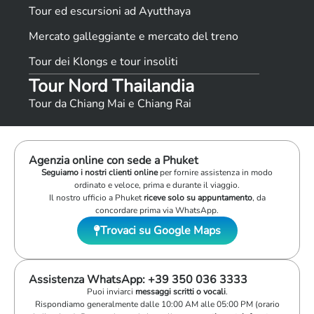
Tour ed escursioni ad Ayutthaya
Mercato galleggiante e mercato del treno
Tour dei Klongs e tour insoliti
Tour Nord Thailandia
Tour da Chiang Mai e Chiang Rai
Agenzia online con sede a Phuket
Seguiamo i nostri clienti online
per fornire assistenza in modo
ordinato e veloce, prima e durante il viaggio.
Il nostro ufficio a Phuket
riceve solo su appuntamento
, da
concordare prima via WhatsApp.
Trovaci su Google Maps
Assistenza WhatsApp: +39 350 036 3333
Puoi inviarci
messaggi scritti o vocali
.
Rispondiamo generalmente dalle 10:00 AM alle 05:00 PM (orario