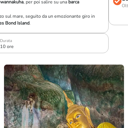
uwannakuha
, per poi salire su una
barca
Olt
o sul mare, seguito da un emozionante giro in
es Bond Island
.
Durata
10 ore