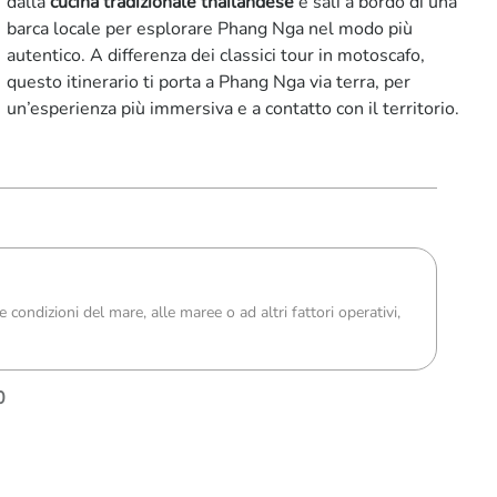
dalla
cucina tradizionale thailandese
e sali a bordo di una
barca locale per esplorare Phang Nga nel modo più
autentico. A differenza dei classici tour in motoscafo,
questo itinerario ti porta a Phang Nga via terra, per
un’esperienza più immersiva e a contatto con il territorio.
 condizioni del mare, alle maree o ad altri fattori operativi,
0