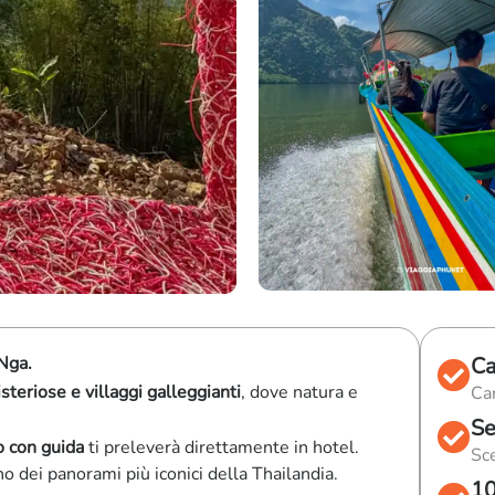
Nga.
Ca
steriose e villaggi galleggianti
, dove natura e
Can
Se
o con guida
ti preleverà direttamente in hotel.
Sce
no dei panorami più iconici della Thailandia.
10