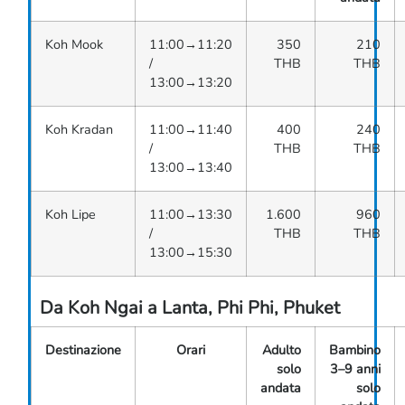
Koh Mook
11:00→11:20
350
210
/
THB
THB
13:00→13:20
Koh Kradan
11:00→11:40
400
240
/
THB
THB
13:00→13:40
Koh Lipe
11:00→13:30
1.600
960
/
THB
THB
13:00→15:30
Da Koh Ngai a Lanta, Phi Phi, Phuket
Destinazione
Orari
Adulto
Bambino
solo
3–9 anni
andata
solo