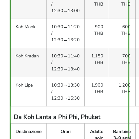
/
THB
THB
12:30→13:00
Koh Mook
10:30→11:20
900
600
/
THB
THB
12:30→13:20
Koh Kradan
10:30→11:40
1.150
700
/
THB
THB
12:30→13:40
Koh Lipe
10:30→13:30
1.900
1.200
/
THB
THB
12:30→15:30
Da Koh Lanta a Phi Phi, Phuket
Destinazione
Orari
Adulto
Bambino
solo
3–9 anni