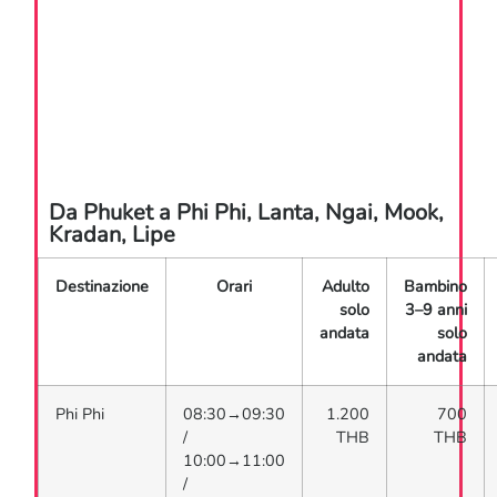
Da Phuket a Phi Phi, Lanta, Ngai, Mook,
Kradan, Lipe
Destinazione
Orari
Adulto
Bambino
solo
3–9 anni
andata
solo
andata
Phi Phi
08:30→09:30
1.200
700
/
THB
THB
10:00→11:00
/