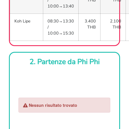
/
THB
THB
10:00→13:40
Koh Lipe
08:30→13:30
3.400
2.100
/
THB
THB
10:00→15:30
2. Partenze da Phi Phi