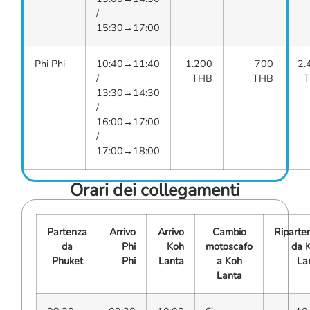
/
15:30→17:00
Phi Phi
10:40→11:40
1.200
700
2.
/
THB
THB
13:30→14:30
/
16:00→17:00
/
17:00→18:00
Orari dei collegamenti
Partenza
Arrivo
Arrivo
Cambio
Riparte
da
Phi
Koh
motoscafo
da 
Phuket
Phi
Lanta
a Koh
La
Lanta