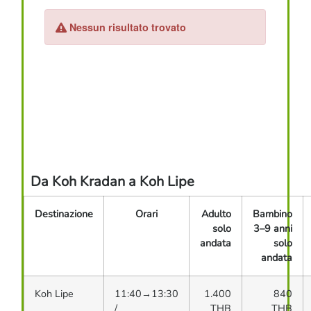
Da Koh Kradan a Koh Lipe
Destinazione
Orari
Adulto
Bambino
solo
3–9 anni
andata
solo
andata
Koh Lipe
11:40→13:30
1.400
840
/
THB
THB