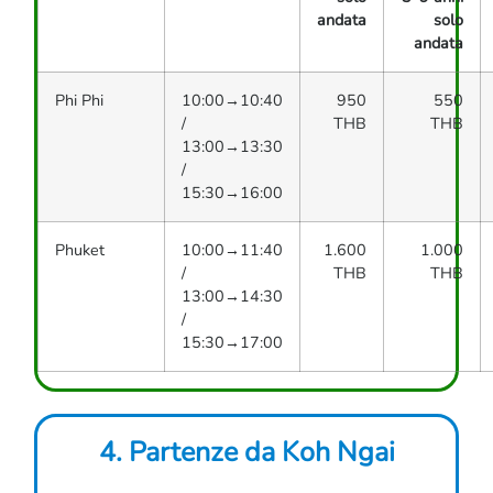
andata
solo
andata
Phi Phi
10:00→10:40
950
550
/
THB
THB
13:00→13:30
/
15:30→16:00
Phuket
10:00→11:40
1.600
1.000
/
THB
THB
13:00→14:30
/
15:30→17:00
4. Partenze da Koh Ngai