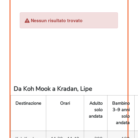
Da Koh Mook a Kradan, Lipe
Destinazione
Orari
Adulto
Bambino
solo
3–9 anni
andata
solo
andata