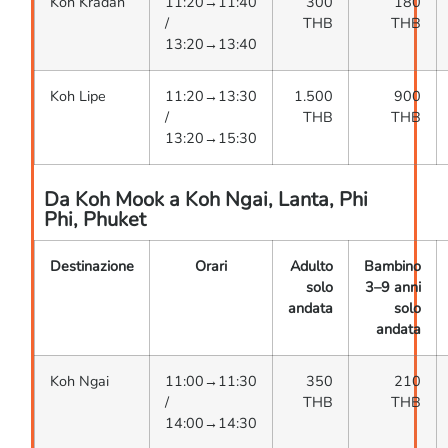
Koh Kradan
11:20→11:40
300
180
/
THB
THB
13:20→13:40
Koh Lipe
11:20→13:30
1.500
900
/
THB
THB
13:20→15:30
Da Koh Mook a Koh Ngai, Lanta, Phi
Phi, Phuket
Destinazione
Orari
Adulto
Bambino
solo
3–9 anni
andata
solo
andata
Koh Ngai
11:00→11:30
350
210
/
THB
THB
14:00→14:30