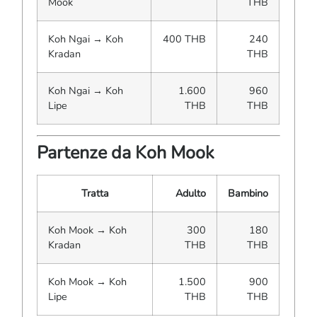
Mook
THB
Koh Ngai → Koh
400 THB
240
Kradan
THB
Koh Ngai → Koh
1.600
960
Lipe
THB
THB
Partenze da Koh Mook
Tratta
Adulto
Bambino
Koh Mook → Koh
300
180
Kradan
THB
THB
Koh Mook → Koh
1.500
900
Lipe
THB
THB