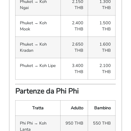
Phuket → Koh
2.150
1.300
Ngai
THB
THB
Phuket → Koh
2.400
1.500
Mook
THB
THB
Phuket → Koh
2.650
1.600
Kradan
THB
THB
Phuket → Koh Lipe
3.400
2.100
THB
THB
Partenze da Phi Phi
Tratta
Adulto
Bambino
Phi Phi → Koh
950 THB
550 THB
Lanta