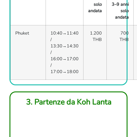
solo
3–9 anni
andata
solo
andata
Phuket
10:40→11:40
1.200
700
/
THB
THB
13:30→14:30
/
16:00→17:00
/
17:00→18:00
3. Partenze da Koh Lanta