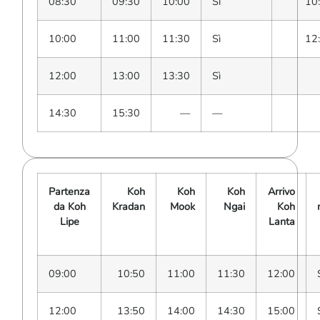
08:30
09:30
10:00
Sì
10
10:00
11:00
11:30
Sì
12
12:00
13:00
13:30
Sì
14:30
15:30
—
—
Partenza
Koh
Koh
Koh
Arrivo
da Koh
Kradan
Mook
Ngai
Koh
Lipe
Lanta
09:00
10:50
11:00
11:30
12:00
12:00
13:50
14:00
14:30
15:00