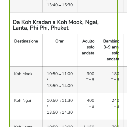
13:40→15:30
Da Koh Kradan a Koh Mook, Ngai,
Lanta, Phi Phi, Phuket
Destinazione
Orari
Adulto
Bambino
solo
3–9 anni
andata
solo
andata
Koh Mook
10:50→11:00
300
180
/
THB
THB
13:50→14:00
Koh Ngai
10:50→11:30
400
240
/
THB
THB
13:50→14:30