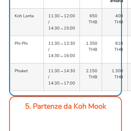
andata
Koh Lanta
11:30→12:00
650
400
/
THB
THB
14:30→15:00
Phi Phi
11:30→13:30
1.350
810
/
THB
THB
14:30→16:00
Phuket
11:30→14:30
2.150
1.300
/
THB
THB
14:30→17:00
5. Partenze da Koh Mook