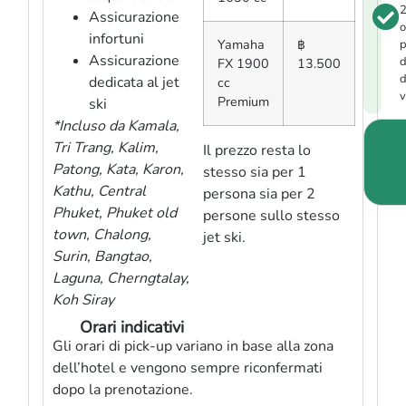
Assicurazione
o
infortuni
Yamaha
฿
p
Assicurazione
d
FX 1900
13.500
d
dedicata al jet
cc
v
Premium
ski
*Incluso da Kamala,
Tri Trang, Kalim,
Il prezzo resta lo
Patong, Kata, Karon,
stesso sia per 1
Kathu, Central
persona sia per 2
Phuket, Phuket old
persone sullo stesso
town, Chalong,
jet ski.
Surin, Bangtao,
Laguna, Cherngtalay,
Koh Siray
Orari indicativi
Gli orari di pick-up variano in base alla zona
dell’hotel e vengono sempre riconfermati
dopo la prenotazione.