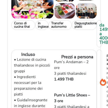
Corso di
in
Transfer
Degusgtazione
da
cucina thai
inglese
autonomo
piatti
149
a
400
TH
Incluso
Prezzi a persona
• Lezione di cucina
i
Pum’s Andaman – 2
a
thailandese in piccoli
ore
I
gruppi
3 piatti thailandesi
• Ingredienti
l
1.499 THB
necessari per la
p
preparazione dei
piatti
Pum’s Little Shoes –
• Guida/insegnante
3 ore
g
d
in inglese durante
3 piatti thailandesi a