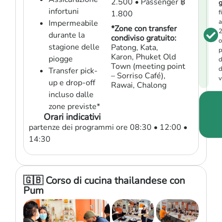
2.500 • Passenger ฿
g
infortuni
f
1.800
a
Impermeabile
*Zone con transfer
durante la
condiviso gratuito:
o
stagione delle
Patong, Kata,
p
Karon, Phuket Old
piogge
d
Town (meeting point
d
Transfer pick-
– Sorriso Café),
v
up e drop-off
Rawai, Chalong
incluso dalle
zone previste*
Orari indicativi
partenze dei programmi ore 08:30 • 12:00 •
14:30
🇬🇧 Corso di cucina thailandese con
Pum