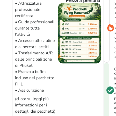
Prezzi a persona
• Attrezzatura
i
a
professionale
I
certificata
• Guide professionali
l
durante tutta
p
l’attività
• Accesso alle zipline
e ai percorsi scelti
g
d
• Trasferimento A/R
a
dalle principali zone
di Phuket
C
• Pranzo a buffet
g
incluso nel pacchetto
f
a
FH1
• Assicurazione
o
p
(clicca su leggi più
d
informazioni per i
d
dettagli dei pacchetti)
v