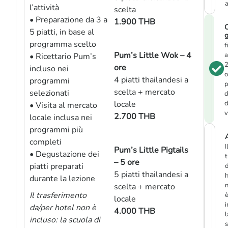
a
l’attività
scelta
• Preparazione da 3 a
1.900 THB
C
5 piatti, in base al
g
programma scelto
f
Pum’s Little Wok – 4
a
• Ricettario Pum’s
ore
incluso nei
o
4 piatti thailandesi a
programmi
p
scelta + mercato
selezionati
d
locale
d
• Visita al mercato
v
2.700 THB
locale inclusa nei
programmi più
A
completi
I
Pum’s Little Pigtails
• Degustazione dei
t
– 5 ore
piatti preparati
d
5 piatti thailandesi a
h
durante la lezione
scelta + mercato
Il trasferimento
locale
i
da/per hotel non è
4.000 THB
l
incluso: la scuola di
s