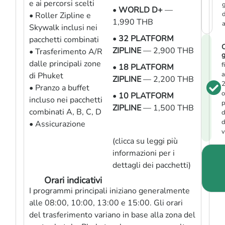
e ai percorsi scelti
g
•
WORLD D+
—
d
• Roller Zipline e
1,990 THB
a
Skywalk inclusi nei
•
32 PLATFORM
pacchetti combinati
C
ZIPLINE
— 2,900 THB
• Trasferimento A/R
g
dalle principali zone
f
•
18 PLATFORM
a
di Phuket
ZIPLINE
— 2,200 THB
• Pranzo a buffet
o
•
10 PLATFORM
incluso nei pacchetti
p
ZIPLINE
— 1,500 THB
combinati A, B, C, D
d
d
• Assicurazione
v
(clicca su leggi più
informazioni per i
dettagli dei pacchetti)
Orari indicativi
I programmi principali iniziano generalmente
alle 08:00, 10:00, 13:00 e 15:00. Gli orari
del trasferimento variano in base alla zona del