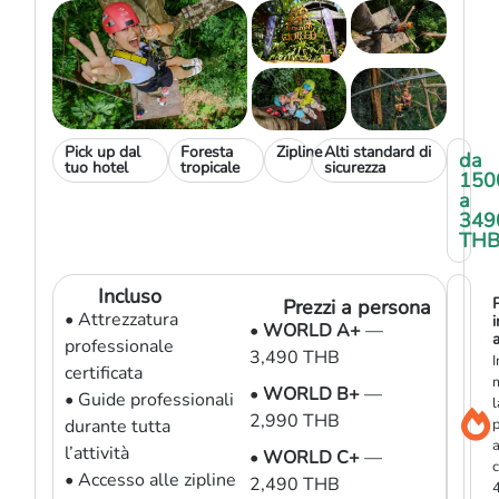
Pick up dal
Foresta
Zipline
Alti standard di
da
tuo hotel
tropicale
sicurezza
150
a
349
TH
Incluso
Prezzi a persona
• Attrezzatura
i
•
WORLD A+
—
a
professionale
3,490 THB
I
certificata
•
WORLD B+
—
• Guide professionali
l
2,990 THB
durante tutta
p
l’attività
•
WORLD C+
—
• Accesso alle zipline
2,490 THB