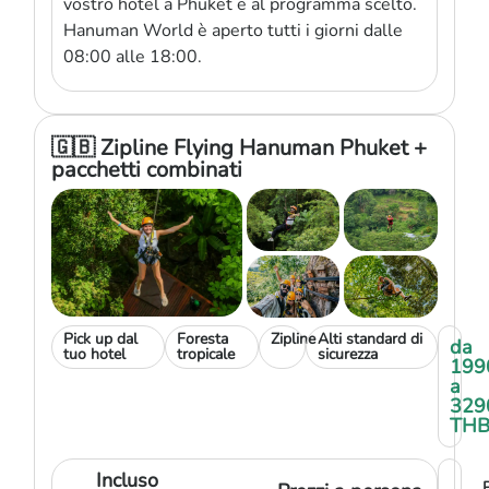
vostro hotel a Phuket e al programma scelto.
Hanuman World è aperto tutti i giorni dalle
08:00 alle 18:00.
🇬🇧 Zipline Flying Hanuman Phuket +
pacchetti combinati
Pick up dal
Foresta
Zipline
Alti standard di
da
tuo hotel
tropicale
sicurezza
199
a
329
TH
Incluso