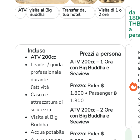
ATV
visita al Big
Transfer dal
Visita di 1 o
da
Buddha
tuo hotel
2 ore
180
TH
a
per
Incluso
Prezzi a persona
ATV 200cc
i
ATV 200cc – 1 Ora
a
Leader / guida
con Big Buddha e
I
professionale
Seaview
durante
l
Prezzo:
Rider ฿
l’attività
p
1.800 • Passenger ฿
Casco e
1.300
attrezzatura di
sicurezza
ATV 200cc – 2 Ore
g
con Big Buddha e
d
Visita al Big
Seaview
a
Buddha
Acqua potabile
Prezzo:
Rider ฿
C
Assicurazione