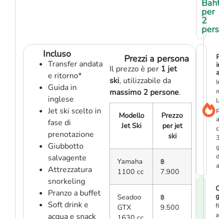
Bah
per
2
per
Incluso
Prezzi a persona
Transfer andata
i
Il prezzo è per
1 jet
a
e ritorno*
ski
, utilizzabile da
I
Guida in
massimo 2 persone
.
inglese
l
Jet ski scelto in
p
Modello
Prezzo
fase di
Jet Ski
per jet
prenotazione
ski
Giubbotto
g
d
salvagente
Yamaha
฿
a
Attrezzatura
1100 cc
7.900
snorkeling
C
Pranzo a buffet
g
Seadoo
฿
Soft drink e
f
GTX
9.500
a
acqua e snack
1630 cc