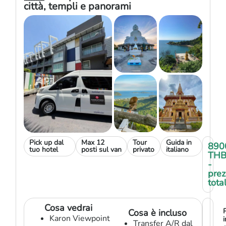
città, templi e panorami
Pick up dal
Max 12
Tour
Guida in
890
tuo hotel
posti sul van
privato
italiano
TH
-
prez
tota
Cosa vedrai
Cosa è incluso
Karon Viewpoint
i
Transfer A/R dal