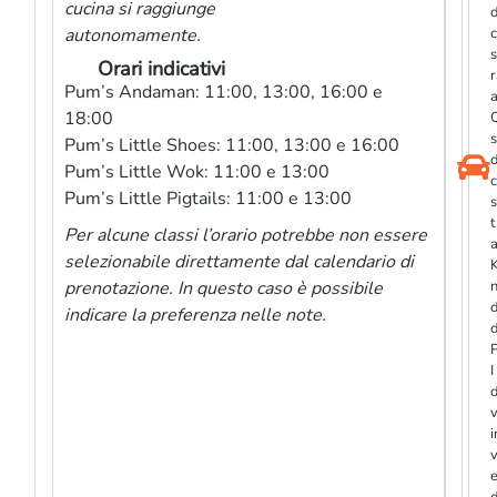
cucina si raggiunge
d
autonomamente.
c
s
Orari indicativi
Pum’s Andaman: 11:00, 13:00, 16:00 e
18:00
s
Pum’s Little Shoes: 11:00, 13:00 e 16:00
d
Pum’s Little Wok: 11:00 e 13:00
c
Pum’s Little Pigtails: 11:00 e 13:00
s
t
Per alcune classi l’orario potrebbe non essere
selezionabile direttamente dal calendario di
K
prenotazione. In questo caso è possibile
d
indicare la preferenza nelle note.
I
d
i
v
e