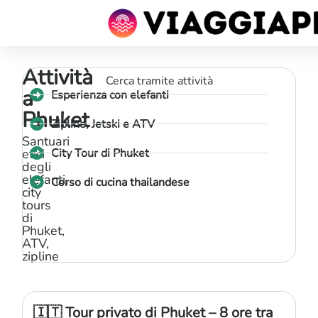
Attività
Cerca tramite attività
a
Esperienza con elefanti
Phuket
Zipline, Jetski e ATV
Santuari
etici
City Tour di Phuket
degli
elefanti,
Corso di cucina thailandese
city
tours
di
Phuket,
ATV,
zipline
🇮🇹 Tour privato di Phuket – 8 ore tra