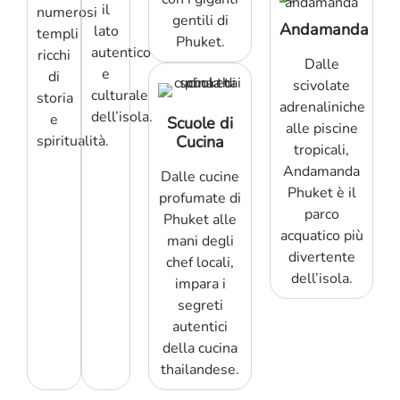
il
numerosi
gentili di
Andamanda
lato
templi
Phuket.
autentico
ricchi
Dalle
e
di
scivolate
culturale
storia
adrenaliniche
dell’isola.
e
Scuole di
alle piscine
spiritualità.
Cucina
tropicali,
Andamanda
Dalle cucine
Phuket è il
profumate di
parco
Phuket alle
acquatico più
mani degli
divertente
chef locali,
dell’isola.
impara i
segreti
autentici
della cucina
thailandese.