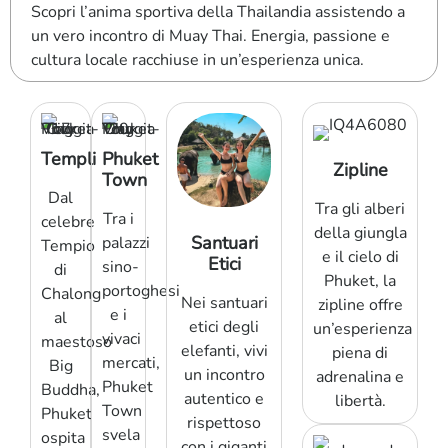
Scopri l’anima sportiva della Thailandia assistendo a
un vero incontro di Muay Thai. Energia, passione e
cultura locale racchiuse in un’esperienza unica.
Templi
Phuket
Zipline
Town
Dal
Tra gli alberi
Tra i
celebre
della giungla
Santuari
palazzi
Tempio
e il cielo di
Etici
sino-
di
Phuket, la
portoghesi
Chalong
Nei santuari
zipline offre
e i
al
etici degli
un’esperienza
vivaci
maestoso
elefanti, vivi
piena di
mercati,
Big
un incontro
adrenalina e
Phuket
Buddha,
autentico e
libertà.
Town
Phuket
rispettoso
svela
ospita
con i giganti