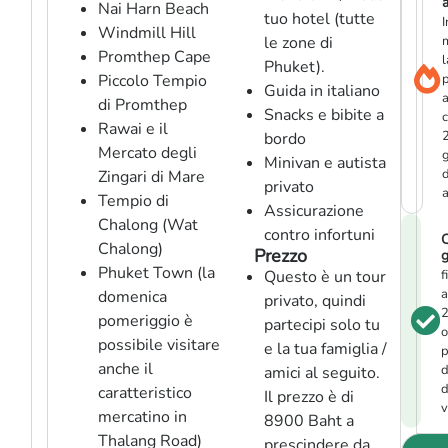
a
Nai Harn Beach
tuo hotel (tutte
I
Windmill Hill
le zone di
Promthep Cape
l
Phuket).
Piccolo Tempio
p
Guida in italiano
di Promthep
Snacks e bibite a
Rawai e il
bordo
Mercato degli
g
Minivan e autista
d
Zingari di Mare
privato
a
Tempio di
Assicurazione
Chalong (Wat
contro infortuni
C
Chalong)
Prezzo
g
Phuket Town (la
Questo è un tour
f
a
domenica
privato, quindi
pomeriggio è
partecipi solo tu
o
possibile visitare
e la tua famiglia /
p
anche il
d
amici al seguito.
d
caratteristico
Il prezzo è di
v
mercatino in
8900 Baht a
Thalang Road)
prescindere da